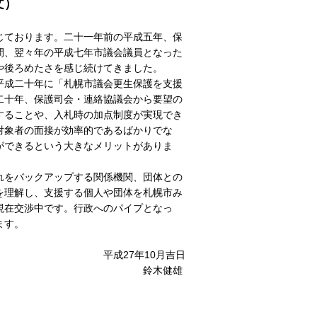
文）
じております。二十一年前の平成五年、保
間、翌々年の平成七年市議会議員となった
や後ろめたさを感じ続けてきました。
平成二十年に「札幌市議会更生保護を支援
二十年、保護司会・連絡協議会から要望の
することや、入札時の加点制度が実現でき
対象者の面接が効率的であるばかりでな
ができるという大きなメリットがありま
れをバックアップする関係機関、団体との
を理解し、支援する個人や団体を札幌市み
現在交渉中です。行政へのパイプとなっ
ます。
0月吉日
健雄