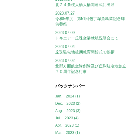
北２４条桜大橋大橋開通式に出席
2023.07.27
令和5年度 第51回包丁塚魚鳥菜記念碑
供養祭
2023.07.09
トキエアー丘珠空港就航説明会にて
2023.07.04
丘珠駐屯地後期教育開始式で挨拶
2023.07.02
北部方面航空隊創隊及び丘珠駐屯地創立
７０周年記念行事
バックナンバー
Jan. 2024 (1)
Dec. 2023 (2)
Aug. 2023 (3)
Jul. 2023 (4)
Apr. 2023 (1)
Mar. 2023 (1)