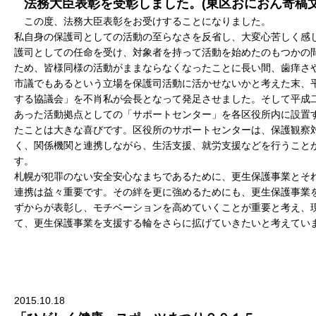
法務大臣表彰を受彰しました。(東区おにおん寄稿
この度、法務大臣表彰をお受けすることになりました。
私自身の保護司としての活動の至らなさを反省し、大変心苦しく感
護司としての任命を受け、対象者を持って活動を始めたのもつかの
ため、皆様同様の活動がままならなくなったことに長い間、歯痒さ
市議でもあるという立場を保護司活動に活かせないかと考えた末、
する協議会」を不肖私が会長となって発足させました。そして平成
あった活動拠点としての「サポートセンター」を各区役所内に設置
たことは大きな喜びです。区役所のサポートセンターは、保護観察
く、関係機関と連携しながら、生活支援、就労支援などを行うこと
す。
札幌が犯罪のない安全安心なまちであるために、更生保護事業とそ
連携は益々重要です。その絆を更に強めるためにも、更生保護事業
ずからが表彰し、モチベーションを高めていくことが重要と考え、
て、更生保護事業を支援する輪をさらに拡げていきたいと考えてい
平成27年1
鈴木
2015.10.18