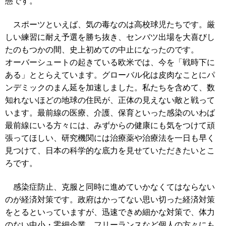
態です。
スポーツといえば、気の毒なのは高校球児たちです。厳
しい練習に耐え予選を勝ち抜き、センバツ出場を大喜びし
たのもつかの間、史上初めての中止になったのです。
オーバーシュートの起きている欧米では、今を「戦時下に
ある」ととらえています。グローバル化は皮肉なことにパ
ンデミックのまん延を加速しました。私たちを含めて、数
知れないほどの地球の住民が、正体の見えない敵と戦って
います。最前線の医療、介護、保育といった感染のいわば
最前線にいる方々には、みずからの健康にも気をつけて頑
張ってほしい、研究機関には治療薬や治療法を一日も早く
見つけて、日本の科学的な底力を見せていただきたいとこ
ろです。
感染症防止、克服と同時に進めていかなくてはならない
のが経済対策です。政府はかってない思い切った経済対策
をとるといっていますが、迅速できめ細かな対策で、体力
のない中小・零細企業、フリーランスなど個人の方々にも