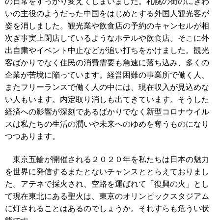
の日常をすっかり変えてしまいました。札幌の街のにぎわ
いの主役のようだった中国をはじめとする外国人観光客が
姿を消しました。観光業や飲食店の予約のキャンセルが相
次ぎ事実上閉店しているようなホテルや飲食店。そこに外
出自粛やイベント中止などが追い打ちをかけました。観光
客ばかりでなく住民の消費需要も急速に落ち込み、多くの
企業が苦境に陥っています。経営困難の事業所で働く人、
またフリーランスで働く人の中には、現在収入が見込めな
い人もいます。内定取り消しも出てきています。そうした
経済への影響が深刻であるばかりでなく新型コロナウイル
スは私たちの生活の潤いや未来へのゆめを奪うものになり
つつあります。
東京五輪が開催される２０２０年を私たちは日本の魅力
を世界に発信するまたとないチャンスととらえておりまし
た。アテネで採火され、空路を運ばれて「復興の火」とし
て現在東北にある聖火は、東京のオリンピックスタジアム
に灯されることはあるのでしょうか。それすらも危うい状