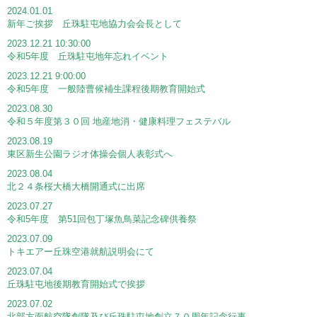
2024.01.01
新年ご挨拶 丘珠駐屯地協力会会長として
2023.12.21 10:30:00
令和5年度 丘珠駐屯地年忘れイベント
2023.12.21 9:00:00
令和5年度 一般陸曹候補生課程後期教育開始式
2023.08.30
令和５年度第３０回 地産地消・健康料理フェステバル
2023.08.19
東区新生公園ラジオ体操会個人表彰式へ
2023.08.04
北２４条桜大橋大橋開通式に出席
2023.07.27
令和5年度 第51回包丁塚魚鳥菜記念碑供養祭
2023.07.09
トキエアー丘珠空港就航説明会にて
2023.07.04
丘珠駐屯地後期教育開始式で挨拶
2023.07.02
北部方面航空隊創隊及び丘珠駐屯地創立７０周年記念行事