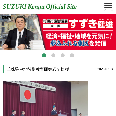
丘珠駐屯地後期教育開始式で挨拶
2023.07.04