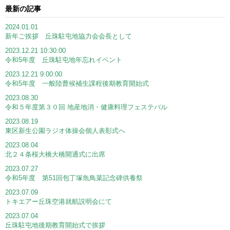
最新の記事
2024.01.01
新年ご挨拶 丘珠駐屯地協力会会長として
2023.12.21 10:30:00
令和5年度 丘珠駐屯地年忘れイベント
2023.12.21 9:00:00
令和5年度 一般陸曹候補生課程後期教育開始式
2023.08.30
令和５年度第３０回 地産地消・健康料理フェステバル
2023.08.19
東区新生公園ラジオ体操会個人表彰式へ
2023.08.04
北２４条桜大橋大橋開通式に出席
2023.07.27
令和5年度 第51回包丁塚魚鳥菜記念碑供養祭
2023.07.09
トキエアー丘珠空港就航説明会にて
2023.07.04
丘珠駐屯地後期教育開始式で挨拶