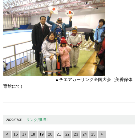
▲チエアカーリング全国大会（美香保体
育館にて）
リンク用URL
2022/07/31 |
<
16
17
18
19
20
21
22
23
24
25
>